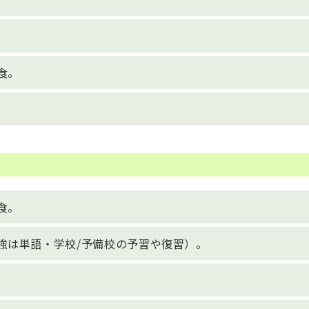
食。
食。
強は単語・学校/予備校の予習や復習）。