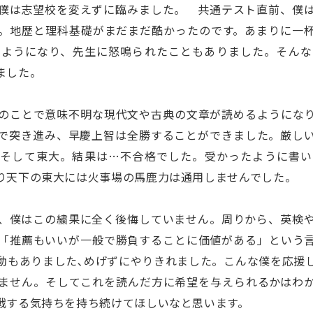
僕は志望校を変えずに臨みました。 共通テスト直前、僕
。地歴と理科基礎がまだまだ酷かったのです。あまりに一
るようになり、先生に怒鳴られたこともありました。そんな
ました。
のことで意味不明な現代文や古典の文章が読めるようにな
で突き進み、早慶上智は全勝することができました。厳し
。そして東大。結果は…不合格でした。受かったように書い
り天下の東大には火事場の馬鹿力は通用しませんでした。
、僕はこの繍果に全く後悔していません。周りから、英検
「推薦もいいが一般で勝負することに価値がある」という
動もありました､めげずにやりきれました。こんな僕を応援
ません。そしてこれを読んだ方に希望を与えられるかはわ
戦する気持ちを持ち続けてほしいなと思います。