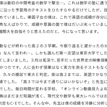
僕は最初の中間考査の数学で撃沈…。これは数学の塾に通
に沿った予習用のテキストをひたすらやるだけでしたが、
めていました。帰国子女の僕は、これで英語の成績が存分
秀な人ばかりで、成績や意識の面で僕はだいぶ劣っていま
難関大を目指そうと思えたのだと、今になって思います。
動などが終わった高２の３学期。今振り返ると遅かったの
」なんて言われ…。しかも選んだ第一志望は東京大学でし
てしまいました。３月は茗渓で､苦手だった世界史の映像授
かつたです。人に会わず授業はなく実力を測るテストもな
、久々の模試で東大Ｅ判定。実は高２までは、英語でかな
績でした。「高３では今まで通りにはいかないぞ」と先生
でした。毎日時間が変わる学校、「オンライン動画見たよ
典はまだまだ知識が浅く、現代文や数学も東大レベルでは
判定もC･Eでした。そんな中、先生は僕の成績を冷静に分析