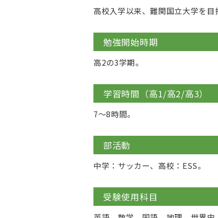
高校入学以来、難関国立大学を目
勉強開始時期
高2の3学期。
学習時間（高1/高2/高3）
7～8時間。
部活動
中学：サッカー、高校：ESS。
受験使用科目
英語、数学、国語、地理、世界史