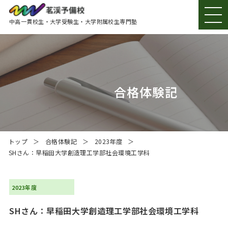
中高一貫校生・大学受験生・大学附属校生専門塾
茗渓予備校とは
ニュース
合格体験記
学習内容のご案内
合格実績
トップ
合格体験記
2023年度
SHさん：早稲田大学創造理工学部社会環境工学科
校舎紹介
よくある質問
2023年度
SHさん：早稲田大学創造理工学部社会環境工学科
在校生