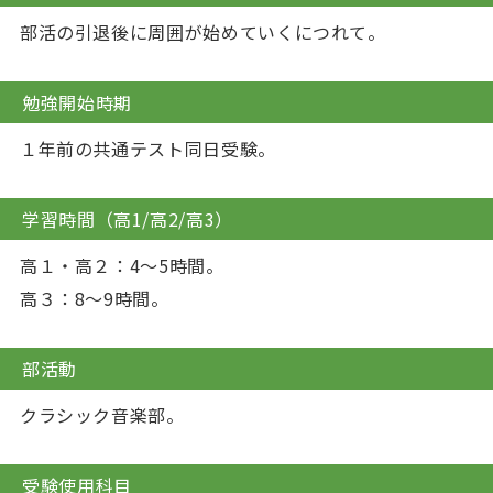
部活の引退後に周囲が始めていくにつれて。
勉強開始時期
１年前の共通テスト同日受験。
学習時間（高1/高2/高3）
高１・高２：4～5時間。
高３：8～9時間。
部活動
クラシック音楽部。
受験使用科目