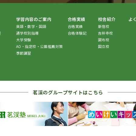
学習内容のご案内
合格実績
校舎紹介
よ
英語・数学・国語
合格実績
新宿校
報
通学校別指導
合格体験記
吉祥寺校
大学受験
調布校
AO・指定校・公募推薦対策
国立校
季節講習
茗渓のグループサイトはこちら