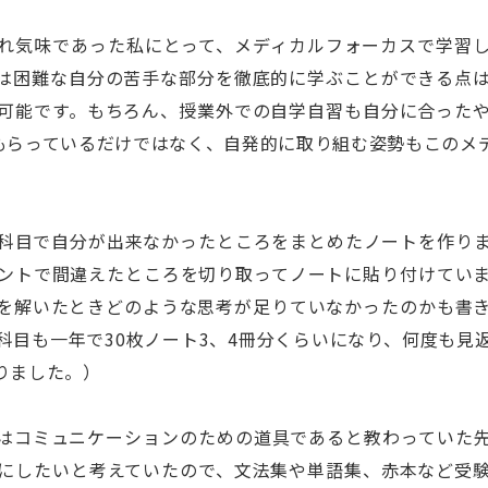
れ気味であった私にとって、メディカルフォーカスで学習
は困難な自分の苦手な部分を徹底的に学ぶことができる点
可能です。もちろん、授業外での自学自習も自分に合った
もらっているだけではなく、自発的に取り組む姿勢もこのメ
科目で自分が出来なかったところをまとめたノートを作り
ントで間違えたところを切り取ってノートに貼り付けてい
を解いたときどのような思考が足りていなかったのかも書
科目も一年で30枚ノート3、4冊分くらいになり、何度も見
りました。）
はコミュニケーションのための道具であると教わっていた
にしたいと考えていたので、文法集や単語集、赤本など受