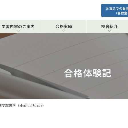
お電話でのお
（各教室
学習内容のご案内
合格実績
校舎紹介
合格体験記
部医学（MedicalFocus）