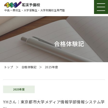
中高一貫校生・大学受験生・大学附属校生専門塾
茗渓予備校とは
ニュース
合格体験記
学習内容のご案内
合格実績
トップ
合格体験記
2025年度
校舎紹介
よくある質問
2025年度
在校生
YHさん：東京都市大学メディア情報学部情報システム学